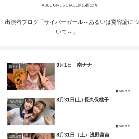
AUBE GIRL'S STAGE第15回公演
出演者ブログ「サイバーガール～あるいは寛容論につ
いて～」
9月1日 南ナナ
南ナナ
2024.09.02
8月31日(土) 長久保桃子
長久保桃子
2024.08.31
8月31日（土）浅野菖苗
浅野菖苗