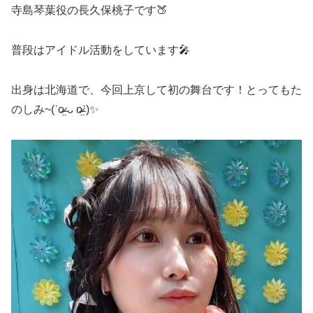
寺島琴葉役の長久保桃子です🍑
普段はアイドル活動をしています🎤
出身は北海道で、今回上京して初の舞台です！とってもた
のしみ~(ˊo̴̶̷̤ ᴗ o̴̶̷̤ˋ)✨