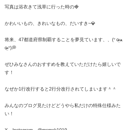
写真は浴衣きて浅草に行った時の🍓
かわいいもの、きれいなもの、だいすき~💎
将来、47都道府県制覇することを夢見ています、、(ᐡ o̴̶̷̤ ﻌ
o̴̶̷̤ ᐡ)💭
ぜひみなさんのおすすめを教えていただけたら嬉しいで
す！
なぜか1行改行すると2行分改行されてしまいます＾＾
みんなのブログ見たけどどうやら私だけの特殊仕様みた
い！