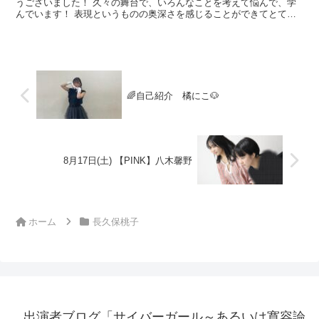
うございました！ 久々の舞台で、いろんなことを考えて悩んで、学
んでいます！ 表現というものの奥深さを感じることができてとても
刺激的な毎日、、！ 反省したり、悔しくなったりす...
🌈自己紹介 橘にこ🐶
8月17日(土) 【PINK】八木馨野
ホーム
長久保桃子
出演者ブログ「サイバーガール～あるいは寛容論