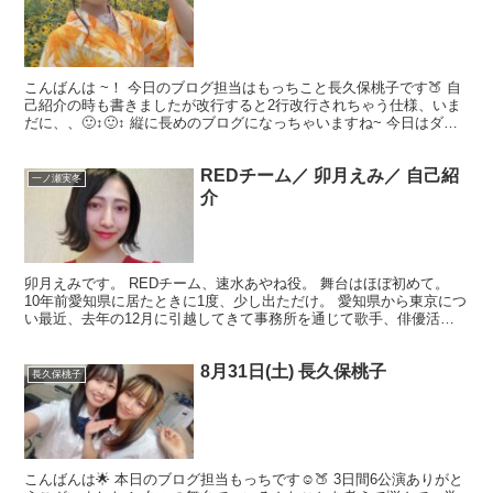
こんばんは ~！ 今日のブログ担当はもっちこと長久保桃子です🍑 自
己紹介の時も書きましたが改行すると2行改行されちゃう仕様、いま
だに、、🙂‍↕️🙂‍↕️ 縦に長めのブログになっちゃいますね~ 今日はダン
スの振りが少し変わりましてみんな頭をフ...
REDチーム／ 卯月えみ／ 自己紹
一ノ瀬実冬
介
卯月えみです。 REDチーム、速水あやね役。 舞台はほぼ初めて。
10年前愛知県に居たときに1度、少し出ただけ。 愛知県から東京につ
い最近、去年の12月に引越してきて事務所を通じて歌手、俳優活動
をするところです。 歌は昭和歌謡曲。美空ひばり...
8月31日(土) 長久保桃子
長久保桃子
こんばんは🌟 本日のブログ担当もっちです☺️🍑 3日間6公演ありがと