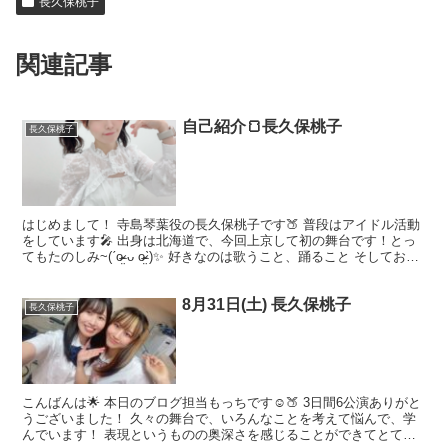
長久保桃子
関連記事
自己紹介🍞長久保桃子
長久保桃子
はじめまして！ 寺島琴葉役の長久保桃子です🍑 普段はアイドル活動
をしています🎤 出身は北海道で、今回上京して初の舞台です！とっ
てもたのしみ~(ˊo̴̶̷̤ ᴗ o̴̶̷̤ˋ)✨ 好きなのは歌うこと、踊ること そしておで
かけすることです！🐶🐾...
8月31日(土) 長久保桃子
長久保桃子
こんばんは🌟 本日のブログ担当もっちです☺️🍑 3日間6公演ありがと
うございました！ 久々の舞台で、いろんなことを考えて悩んで、学
んでいます！ 表現というものの奥深さを感じることができてとても