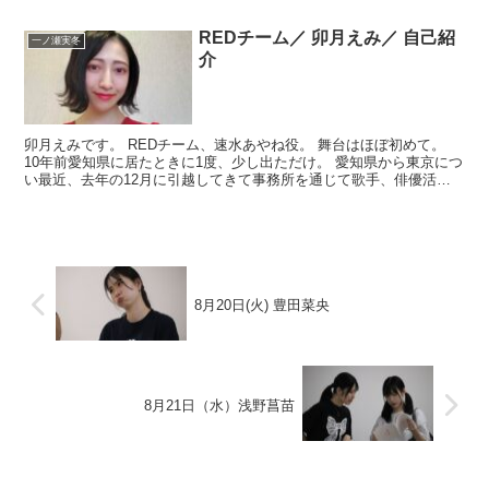
刺激的な毎日、、！ 反省したり、悔しくなったりす...
REDチーム／ 卯月えみ／ 自己紹
一ノ瀬実冬
介
卯月えみです。 REDチーム、速水あやね役。 舞台はほぼ初めて。
10年前愛知県に居たときに1度、少し出ただけ。 愛知県から東京につ
い最近、去年の12月に引越してきて事務所を通じて歌手、俳優活動
をするところです。 歌は昭和歌謡曲。美空ひばり...
8月20日(火) 豊田菜央
8月21日（水）浅野菖苗