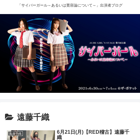
「サイバーガール～あるいは寛容論について～」出演者ブログ
遠藤千織
6月21日(月)【RED稽古】遠藤千
遠藤千織
織